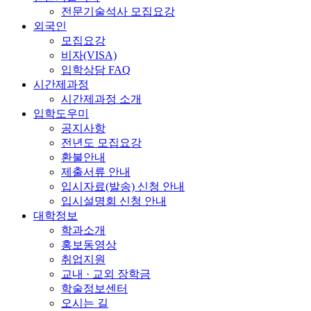
전문기술석사 모집요강
외국인
모집요강
비자(VISA)
입학상담 FAQ
시간제과정
시간제과정 소개
입학도우미
공지사항
전년도 모집요강
환불안내
제출서류 안내
입시자료(발송) 신청 안내
입시설명회 신청 안내
대학정보
학과소개
홍보동영상
취업지원
교내 · 교외 장학금
학술정보센터
오시는 길