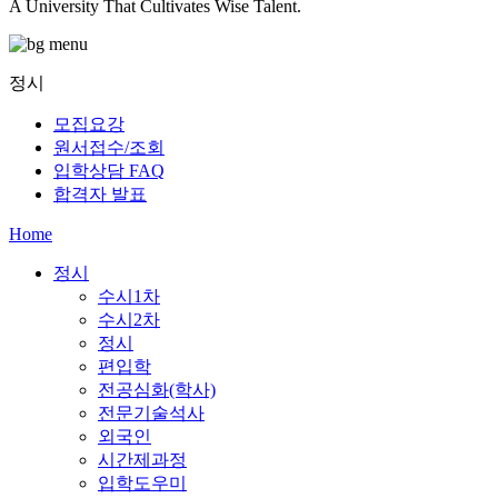
A University That Cultivates Wise Talent.
정시
모집요강
원서접수/조회
입학상담 FAQ
합격자 발표
Home
정시
수시1차
수시2차
정시
편입학
전공심화(학사)
전문기술석사
외국인
시간제과정
입학도우미